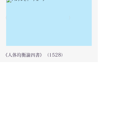
〈
〉
《人体均衡論四書》（1528）
関連リンク
リストに戻る
© 2016 Museology Lab