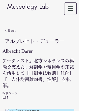
Museology Lab
< Back
アルブレヒト・デューラー
Albrecht Dürer
アーティスト。北方ルネサンスの興
隆を支えた。解剖学や幾何学の知識
を活用して『「測定法教則」注解』
『「人体均衡論四書」注解』 を執
筆。
掲載ページ
p.37