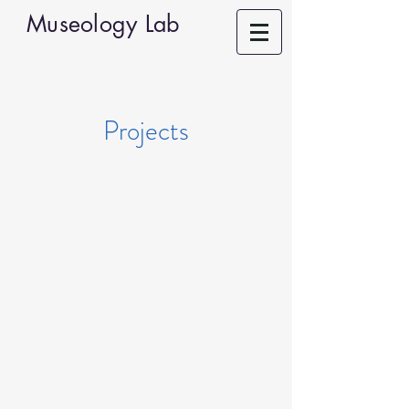
Museology Lab
​Projects