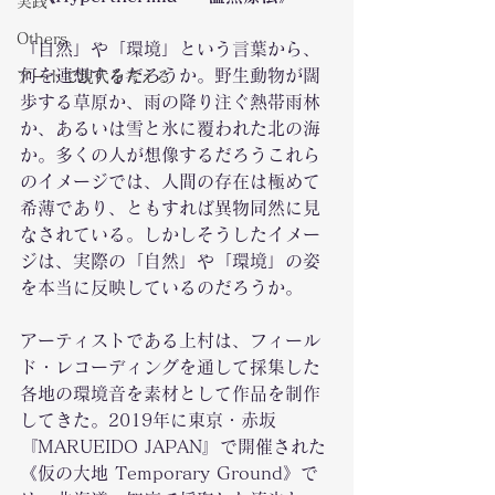
実践
Others
「自然」や「環境」という言葉から、
何を連想するだろうか。野生動物が闊
アートで現代を考える
歩する草原か、雨の降り注ぐ熱帯雨林
か、あるいは雪と氷に覆われた北の海
か。多くの人が想像するだろうこれら
のイメージでは、人間の存在は極めて
希薄であり、ともすれば異物同然に見
なされている。しかしそうしたイメー
ジは、実際の「自然」や「環境」の姿
を本当に反映しているのだろうか。
アーティストである上村は、フィール
ド・レコーディングを通して採集した
各地の環境音を素材として作品を制作
してきた。2019年に東京・赤坂
『MARUEIDO JAPAN』で開催された
《仮の大地 Temporary Ground》で