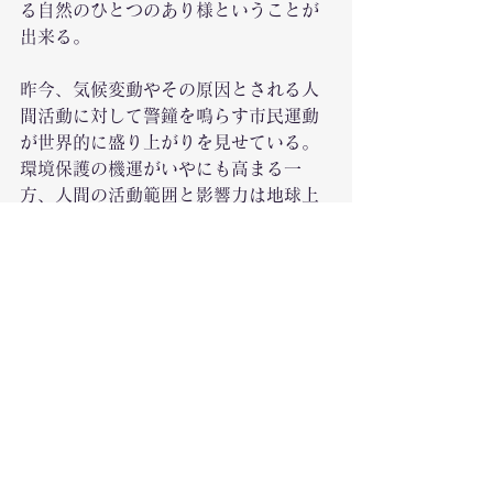
る自然のひとつのあり様ということが
出来る。
昨今、気候変動やその原因とされる人
間活動に対して警鐘を鳴らす市民運動
が世界的に盛り上がりを見せている。
環境保護の機運がいやにも高まる一
方、人間の活動範囲と影響力は地球上
のあらゆる場所に及び、とどまる気配
を見せない。人類を地質や生態系に影
響する重要な要素とみなす『人新世 (ア
ントロポセン)』が提唱されているの
は、人間の存在を前提にしなければ世
界全体が進む方向を決定できない、と
いうある種のジレンマの表出ともとれ
る。本展が提示するこうした現実を前
に、私たちのステレオタイプな自然観
はともすれば空虚なものと映るかも知
れない。