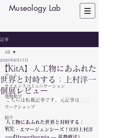
Museology Lab
記事
All
2020年8月17日
All
【KitA】人工物にあふれた
アート
世界と対峙する：上村洋一
サイエンスコミュニケーション
個展レビュー
博物館学
こちらは転載記事です。元記事は
こち
ワークショップ
ら
紹介
人工物にあふれた世界と対峙する：
研究
ICC・エマージェンシーズ！039上村洋
一《Hyperthermia ― 温熱療法》